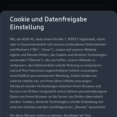
Verkauf
Cookie und Datenfreigabe
Geschlossen
,
öffnet am
Montag 09:00
Einstellung
Service
Wir, die AUDI AG, Auto-Union-Straße 1, 85057 Ingolstadt, allein
Geschlossen
,
öffnet am
Montag 07:00
oder in Zusammenarbeit mit unseren verbundenen Unternehmen
und Partnern ("Wir", "Unser"), nutzen auf unserer Website
eigene und Dienste Dritter, die Cookies und ähnliche Technologien
Bitte beachten Sie, dass außerhalb der gesetzlichen
verwenden ("Dienste"), die uns helfen, unsere Website zu
Öffnungszeiten keine Beratung, kein Verkauf und keine
verbessern, den Datenverkehr und die Nutzung zu analysieren
Probefahrt erfolgen kann.
und auf Ihre Interessen zugeschnittene Inhalte anzuzeigen,
einschließlich personalisierter Werbung. Zudem binden wir
externe Inhalte ein, um Ihnen diese Inhalte anzuzeigen.
Hierdurch werden Verbindungen zwischen Ihrem Browser und
Servern von Dritten hergestellt und es können personenbezogene
Daten von Ihrem Browser an die Server von Dritten übermittelt
werden. Cookies, ähnliche Technologien und die Einbindung von
externen Inhalten werden nachfolgend als „Dienste“ bezeichnet.
Um diese Dienste nutzen zu können, benötigen wir Ihre