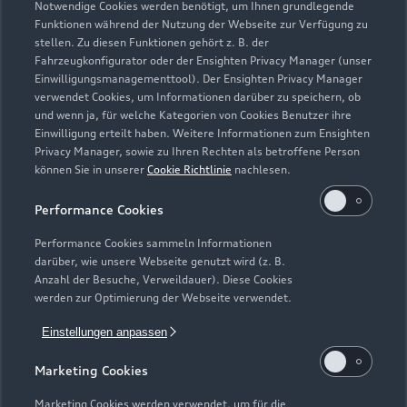
Notwendige Cookies werden benötigt, um Ihnen grundlegende
Zur Reparatur
Funktionen während der Nutzung der Webseite zur Verfügung zu
stellen. Zu diesen Funktionen gehört z. B. der
Fahrzeugkonfigurator oder der Ensighten Privacy Manager (unser
Einwilligungsmanagementtool). Der Ensighten Privacy Manager
Zurück nach oben
verwendet Cookies, um Informationen darüber zu speichern, ob
und wenn ja, für welche Kategorien von Cookies Benutzer ihre
Einwilligung erteilt haben. Weitere Informationen zum Ensighten
Modelle
Privacy Manager, sowie zu Ihren Rechten als betroffene Person
können Sie in unserer
Cookie Richtlinie
nachlesen.
Kaufen & leasen
Alle Modelle
Performance Cookies
Modelle vergleichen
Service & Zubehör
Performance Cookies sammeln Informationen
Neuwagensuche
darüber, wie unsere Webseite genutzt wird (z. B.
Elektromodelle
Anzahl der Besuche, Verweildauer). Diese Cookies
Gebrauchtwagensuche
Support
werden zur Optimierung der Webseite verwendet.
Saisonale Angebote
Plug-in-Hybride
Gebrauchtwagen
Einstellungen anpassen
Audi Services
Über Audi
Kundenservice
Finanzierung
Marketing Cookies
Garantie
Händlersuche
Aktionen & Angebote
Unternehmen
Marketing Cookies werden verwendet, um für die